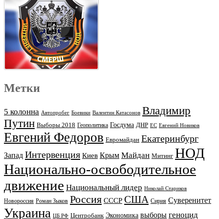
Метки
Владимир
5 колонна
Автопробег
Боевики
Валентин Катасонов
Путин
Выборы 2018
Госдума
ДНР
Геополитика
ЕС
Евгений Новиков
Евгений Федоров
Екатеринбург
Евромайдан
НОД
Интервенция
Майдан
Запад
Киев
Крым
Митинг
Национально-освободительное
движение
Национальный лидер
Николай Стариков
Россия
США
Суверенитет
СССР
Новороссия
Роман Зыков
Сирия
Украина
геноцид
выборы
Экономика
Центробанк
ЦБ РФ