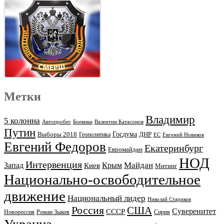
Метки
Владимир
5 колонна
Автопробег
Боевики
Валентин Катасонов
Путин
Выборы 2018
Госдума
ДНР
Геополитика
ЕС
Евгений Новиков
Евгений Федоров
Екатеринбург
Евромайдан
НОД
Интервенция
Майдан
Запад
Киев
Крым
Митинг
Национально-освободительное
движение
Национальный лидер
Николай Стариков
Россия
США
Суверенитет
СССР
Новороссия
Роман Зыков
Сирия