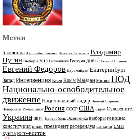
Метки
Владимир
5 колонна
Автопробег
Боевики
Валентин Катасонов
Путин
Выборы 2018
Госдума
ДНР
Геополитика
ЕС
Евгений Новиков
Евгений Федоров
Екатеринбург
Евромайдан
НОД
Интервенция
Майдан
Запад
Киев
Крым
Митинг
Национально-освободительное
движение
Национальный лидер
Николай Стариков
Россия
США
Суверенитет
СССР
Новороссия
Роман Зыков
Сирия
Украина
геноцид
выборы
Экономика
Центробанк
ЦБ РФ
сми
президент
конституция
референдум
пикет
санкции
юго-восток
хунта