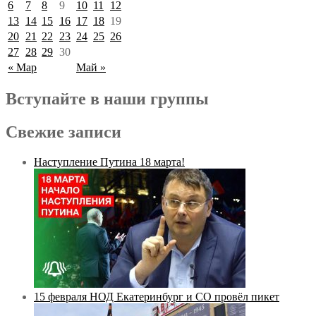
6
7
8
9
10
11
12
13
14
15
16
17
18
19
20
21
22
23
24
25
26
27
28
29
30
« Мар
Май »
Вступайте в наши группы
Свежие записи
Наступление Путина 18 марта!
15 февраля НОД Екатеринбург и СО провёл пикет