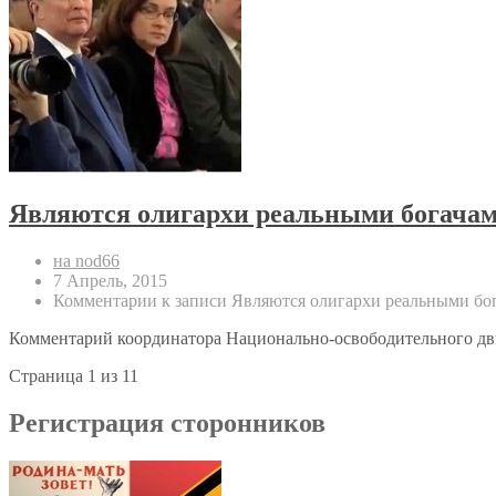
Являются олигархи реальными богача
на nod66
7 Апрель, 2015
Комментарии
к записи Являются олигархи реальными бо
Комментарий координатора Национально-освободительного дв
Страница 1 из 1
1
Регистрация сторонников