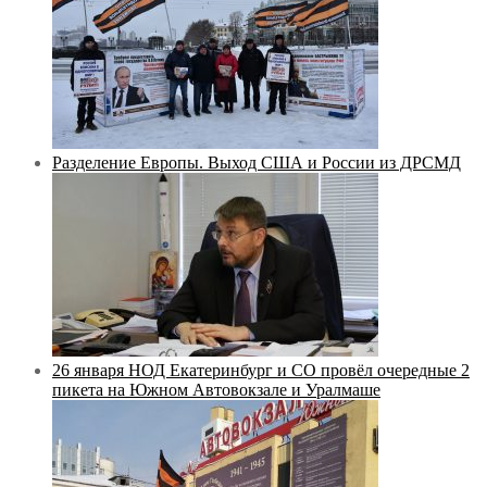
Разделение Европы. Выход США и России из ДРСМД
26 января НОД Екатеринбург и СО провёл очередные 2
пикета на Южном Автовокзале и Уралмаше