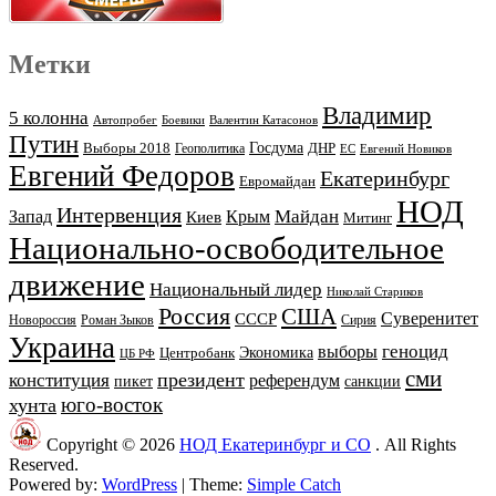
Метки
Владимир
5 колонна
Автопробег
Боевики
Валентин Катасонов
Путин
Выборы 2018
Госдума
ДНР
Геополитика
ЕС
Евгений Новиков
Евгений Федоров
Екатеринбург
Евромайдан
НОД
Интервенция
Майдан
Запад
Киев
Крым
Митинг
Национально-освободительное
движение
Национальный лидер
Николай Стариков
Россия
США
Суверенитет
СССР
Новороссия
Роман Зыков
Сирия
Украина
геноцид
выборы
Экономика
Центробанк
ЦБ РФ
сми
президент
конституция
референдум
пикет
санкции
юго-восток
хунта
Copyright © 2026
НОД Екатеринбург и СО
. All Rights
Reserved.
Powered by:
WordPress
| Theme:
Simple Catch