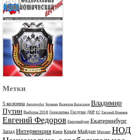
Метки
Владимир
5 колонна
Автопробег
Боевики
Валентин Катасонов
Путин
Выборы 2018
Госдума
ДНР
Геополитика
ЕС
Евгений Новиков
Евгений Федоров
Екатеринбург
Евромайдан
НОД
Интервенция
Майдан
Запад
Киев
Крым
Митинг