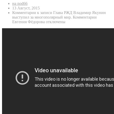
на nod66
13 Август, 2015
Комментарии
к записи Глава РЖД Владимир Якунин
выступил за многополярный мир. Комментарии
Евгения Фёдорова
отключены