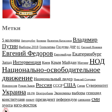
Метки
Владимир
5 колонна
Автопробег
Боевики
Валентин Катасонов
Путин
Выборы 2018
Госдума
ДНР
Геополитика
ЕС
Евгений Новиков
Евгений Федоров
Екатеринбург
Евромайдан
НОД
Интервенция
Майдан
Запад
Киев
Крым
Митинг
Национально-освободительное
движение
Национальный лидер
Николай Стариков
Россия
США
Суверенитет
СССР
Новороссия
Роман Зыков
Сирия
Украина
геноцид
выборы
Экономика
Центробанк
ЦБ РФ
сми
президент
конституция
референдум
пикет
санкции
юго-восток
хунта