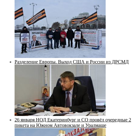
Разделение Европы. Выход США и России из ДРСМД
26 января НОД Екатеринбург и СО провёл очередные 2
пикета на Южном Автовокзале и Уралмаше