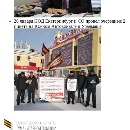
26 января НОД Екатеринбург и СО провёл очередные 2
пикета на Южном Автовокзале и Уралмаше