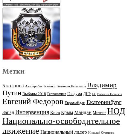
Метки
Владимир
5 колонна
Автопробег
Боевики
Валентин Катасонов
Путин
Выборы 2018
Госдума
ДНР
Геополитика
ЕС
Евгений Новиков
Евгений Федоров
Екатеринбург
Евромайдан
НОД
Интервенция
Майдан
Запад
Киев
Крым
Митинг
Национально-освободительное
движение
Национальный лидер
Николай Стариков