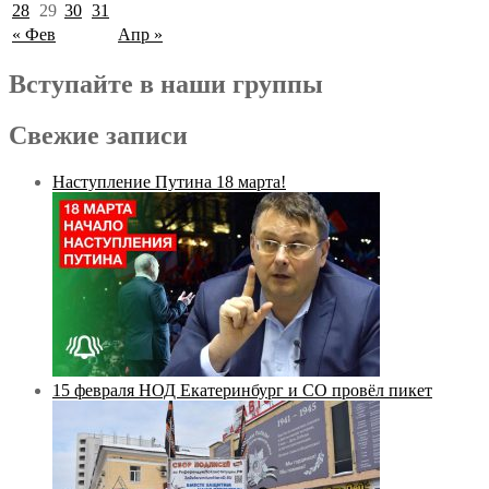
28
29
30
31
« Фев
Апр »
Вступайте в наши группы
Свежие записи
Наступление Путина 18 марта!
15 февраля НОД Екатеринбург и СО провёл пикет