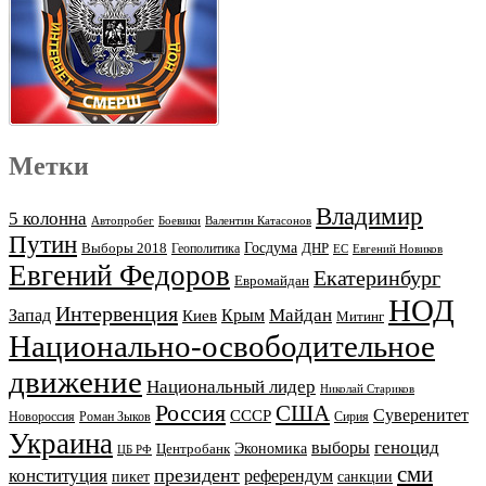
Метки
Владимир
5 колонна
Автопробег
Боевики
Валентин Катасонов
Путин
Выборы 2018
Госдума
ДНР
Геополитика
ЕС
Евгений Новиков
Евгений Федоров
Екатеринбург
Евромайдан
НОД
Интервенция
Майдан
Запад
Киев
Крым
Митинг
Национально-освободительное
движение
Национальный лидер
Николай Стариков
Россия
США
Суверенитет
СССР
Новороссия
Роман Зыков
Сирия
Украина
геноцид
выборы
Экономика
Центробанк
ЦБ РФ
сми
президент
конституция
референдум
пикет
санкции