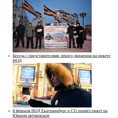
Беседа с представителями левого движения на пикете
НОД
8 февраля НОД Екатеринбург и СО провёл пикет на
Южном автовокзале