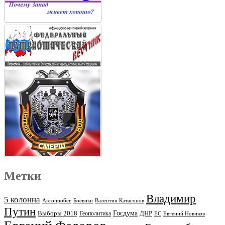
Метки
Владимир
5 колонна
Автопробег
Боевики
Валентин Катасонов
Путин
Выборы 2018
Госдума
ДНР
Геополитика
ЕС
Евгений Новиков