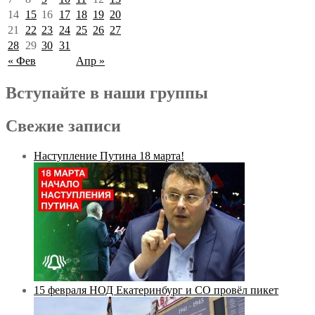
14
15
16
17
18
19
20
21
22
23
24
25
26
27
28
29
30
31
« Фев
Апр »
Вступайте в наши группы
Свежие записи
Наступление Путина 18 марта!
15 февраля НОД Екатеринбург и СО провёл пикет