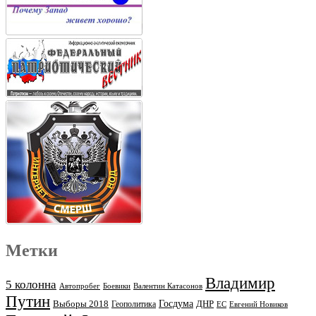
Метки
Владимир
5 колонна
Автопробег
Боевики
Валентин Катасонов
Путин
Выборы 2018
Госдума
ДНР
Геополитика
ЕС
Евгений Новиков