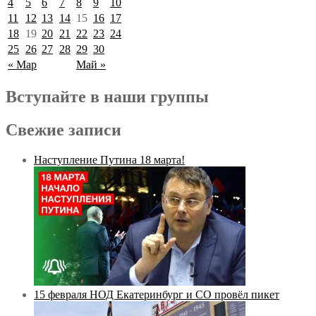
4
5
6
7
8
9
10
11
12
13
14
15
16
17
18
19
20
21
22
23
24
25
26
27
28
29
30
« Мар
Май »
Вступайте в наши группы
Свежие записи
Наступление Путина 18 марта!
15 февраля НОД Екатеринбург и СО провёл пикет