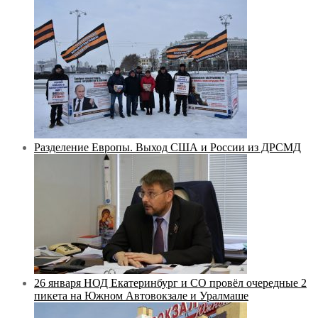
Разделение Европы. Выход США и России из ДРСМД
26 января НОД Екатеринбург и СО провёл очередные 2
пикета на Южном Автовокзале и Уралмаше