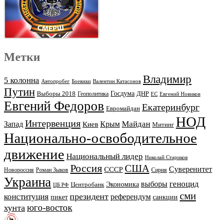
Метки
Владимир
5 колонна
Автопробег
Боевики
Валентин Катасонов
Путин
Выборы 2018
Госдума
ДНР
Геополитика
ЕС
Евгений Новиков
Евгений Федоров
Екатеринбург
Евромайдан
НОД
Интервенция
Майдан
Запад
Киев
Крым
Митинг
Национально-освободительное
движение
Национальный лидер
Николай Стариков
Россия
США
Суверенитет
СССР
Новороссия
Роман Зыков
Сирия
Украина
геноцид
выборы
Экономика
Центробанк
ЦБ РФ
сми
президент
конституция
референдум
пикет
санкции
юго-восток
хунта