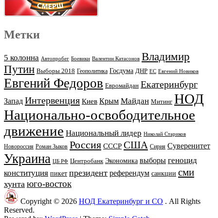
Метки
Владимир
5 колонна
Автопробег
Боевики
Валентин Катасонов
Путин
Выборы 2018
Госдума
ДНР
Геополитика
ЕС
Евгений Новиков
Евгений Федоров
Екатеринбург
Евромайдан
НОД
Интервенция
Майдан
Запад
Киев
Крым
Митинг
Национально-освободительное
движение
Национальный лидер
Николай Стариков
Россия
США
Суверенитет
СССР
Новороссия
Роман Зыков
Сирия
Украина
геноцид
выборы
Экономика
Центробанк
ЦБ РФ
сми
президент
конституция
референдум
пикет
санкции
юго-восток
хунта
Copyright © 2026
НОД Екатеринбург и СО
. All Rights
Reserved.