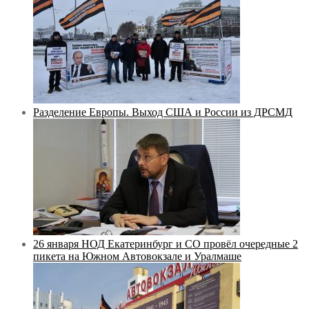
Разделение Европы. Выход США и России из ДРСМД
26 января НОД Екатеринбург и СО провёл очередные 2
пикета на Южном Автовокзале и Уралмаше