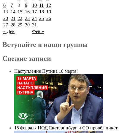
6
7
8
9
10
11
12
13
14
15
16
17
18
19
20
21
22
23
24
25
26
27
28
29
30
31
« Дек
Фев »
Вступайте в наши группы
Свежие записи
Наступление Путина 18 марта!
15 февраля НОД Екатеринбург и СО провёл пикет