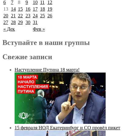
6
7
8
9
10
11
12
13
14
15
16
17
18
19
20
21
22
23
24
25
26
27
28
29
30
31
« Дек
Фев »
Вступайте в наши группы
Свежие записи
Наступление Путина 18 марта!
15 февраля НОД Екатеринбург и СО провёл пикет