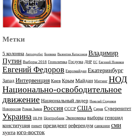
Метки
Владимир
5 колонна
Автопробег
Боевики
Валентин Катасонов
Путин
Выборы 2018
Госдума
ДНР
Геополитика
ЕС
Евгений Новиков
Евгений Федоров
Екатеринбург
Евромайдан
НОД
Интервенция
Майдан
Запад
Киев
Крым
Митинг
Национально-освободительное
движение
Национальный лидер
Николай Стариков
Россия
США
Суверенитет
СССР
Новороссия
Роман Зыков
Сирия
Украина
геноцид
выборы
Экономика
Центробанк
ЦБ РФ
сми
президент
конституция
референдум
пикет
санкции
юго-восток
хунта