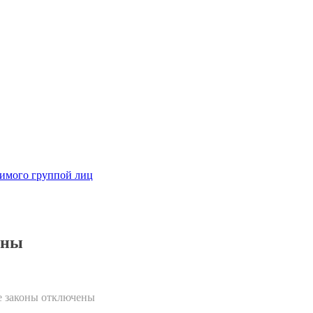
димого группой лиц
оны
е законы
отключены