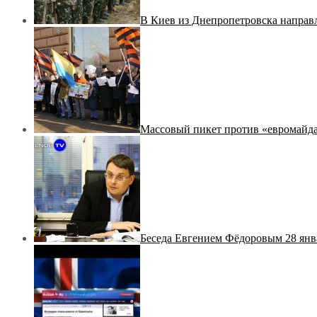
В Киев из Днепропетровска направ
Массовый пикет против «евромайд
Беседа Евгением Фёдоровым 28 янв