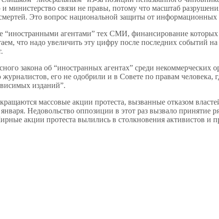
 и министерство связи не правы, потому что масштаб разрушени
ч смертей. Это вопрос национальной защиты от информационных 
е “иностранными агентами” тех СМИ, финансирование которых н
аем, что надо увеличить эту цифру после последних событий н
.
нсного закона об “иностранных агентах” среди некоммерческих о
 журналистов, его не одобрили и в Совете по правам человека, 
ависимых изданий”.
рекращаются массовые акции протеста, вызванные отказом власт
 января. Недовольство оппозиции в этот раз вызвало принятие р
ирные акции протеста вылились в столкновения активистов и п