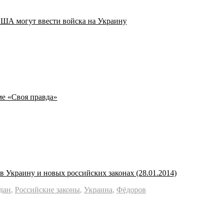
США могут ввести войска на Украину
ме «Своя правда»
 Украину и новых российских законах (28.01.2014)
дан
,
Российские законы
,
Украина
,
Фёдоров