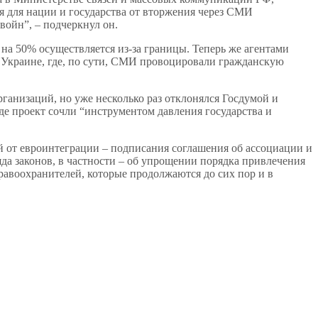
я для нации и государства от вторжения через СМИ
войн”, – подчеркнул он.
а 50% осуществляется из-за границы. Теперь же агентами
а Украине, где, по сути, СМИ провоцировали гражданскую
рганизаций, но уже несколько раз отклонялся Госдумой и
где проект сочли “инструментом давления государства и
ей от евроинтеграции – подписания соглашения об ассоциации и
яда законов, в частности – об упрощении порядка привлечения
равоохранителей, которые продолжаются до сих пор и в