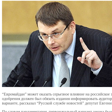
“Евромайдан” может оказать серьезное влияние на российское 
одобрения должен был обязать издания информировать аудито
варианте, рассказал “Русской службе новостей” депутат Евген
По словам парламентария, первоначальный вариант закона бы