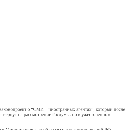
н законопроект о “СМИ – иностранных агентах”, который после
 вернут на рассмотрение Госдумы, но в ужесточенном
а в Министерстве связей и массовых коммуникаций РФ,