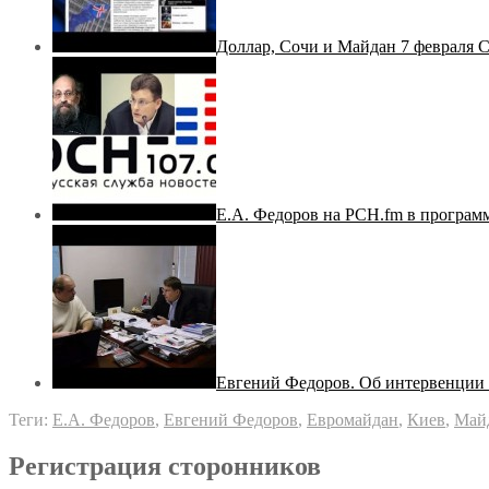
Доллар, Сочи и Майдан 7 февраля 
Е.А. Федоров на РСН.fm в програм
Евгений Федоров. Об интервенции в
Теги:
Е.А. Федоров
,
Евгений Федоров
,
Евромайдан
,
Киев
,
Май
Регистрация сторонников