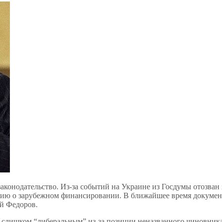
законодательство. Из-за событий на Украине из Госдумы отозва
рию о зарубежном финансировании. В ближайшее время документ
ий Федоров.
л слишком “либеральным” из-за позиции неназванного чиновник