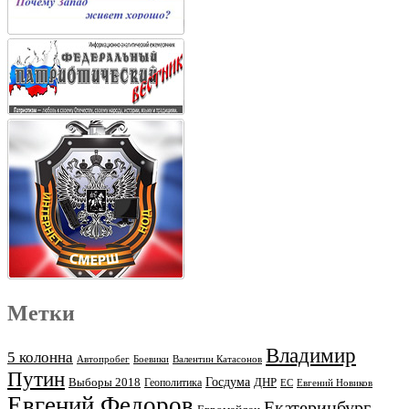
Метки
Владимир
5 колонна
Автопробег
Боевики
Валентин Катасонов
Путин
Выборы 2018
Госдума
ДНР
Геополитика
ЕС
Евгений Новиков
Евгений Федоров
Екатеринбург