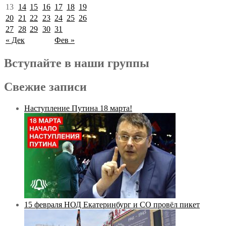
13
14
15
16
17
18
19
20
21
22
23
24
25
26
27
28
29
30
31
« Дек
Фев »
Вступайте в наши группы
Свежие записи
Наступление Путина 18 марта!
15 февраля НОД Екатеринбург и СО провёл пикет