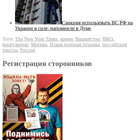
Санкция использовать ВС РФ на
Украине в силе, напомнили в Думе
Теги:
The New York Times
,
армия
,
Вашингтон
,
ВКО
,
вооружение
,
Москва
,
Новая военная техника
,
российские
ракеты
,
Россия
Регистрация сторонников