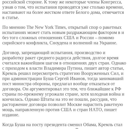
российской стороне. К тому же некоторые члены Конгресса,
узнав о том, что испытания проводятся уже столько времени,
настаивают на более жестком ответе Белого дома, отмечается
в статье.
По мнению The New York Times, открытый спор о ракетных
испытаниях может стать новым раздражающим фактором в и
без того сложных отношениях США и России – помимо
сирийского конфликта, Сноудена и волнений на Украине.
Договор, запрещающий испытания, производство и
разработку ракет среднего радиуса действия, долгое время
считался важнейшим шагом в отношениях двух стран. Однако
с приходом к власти Владимира Путина, пишет автор статьи,
Кремль решил пересмотреть стратегию Вооруженных Сил, и
при администрации Буша Сергей Иванов, тогда занимавший
пост министра обороны, предлагал вообще отказаться от
договора. Он аргументировал это тем, что ближайшие к РФ
страны по-прежнему угрожали стране, хотя холодная война и
кончилась. Однако Штаты на это не пошли, рассудив, что
расторжение договора позволит Москве нарастить ракетную
мощь, направленную против США и стран НАТО, пишет
издание.
Когда Буша на посту президента сменил Обама, Кремль стал