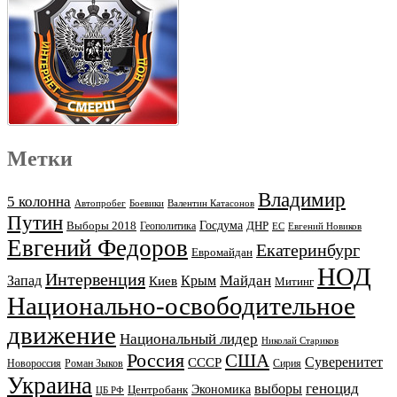
Метки
Владимир
5 колонна
Автопробег
Боевики
Валентин Катасонов
Путин
Выборы 2018
Госдума
ДНР
Геополитика
ЕС
Евгений Новиков
Евгений Федоров
Екатеринбург
Евромайдан
НОД
Интервенция
Майдан
Запад
Киев
Крым
Митинг
Национально-освободительное
движение
Национальный лидер
Николай Стариков
Россия
США
Суверенитет
СССР
Новороссия
Роман Зыков
Сирия
Украина
геноцид
выборы
Экономика
Центробанк
ЦБ РФ