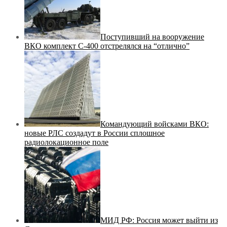
Поступивший на вооружение
ВКО комплект С-400 отстрелялся на “отлично”
Командующий войсками ВКО:
новые РЛС создадут в России сплошное
радиолокационное поле
МИД РФ: Россия может выйти из