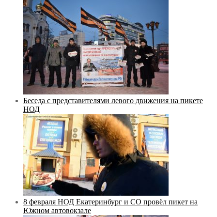
Беседа с представителями левого движения на пикете
НОД
8 февраля НОД Екатеринбург и СО провёл пикет на
Южном автовокзале