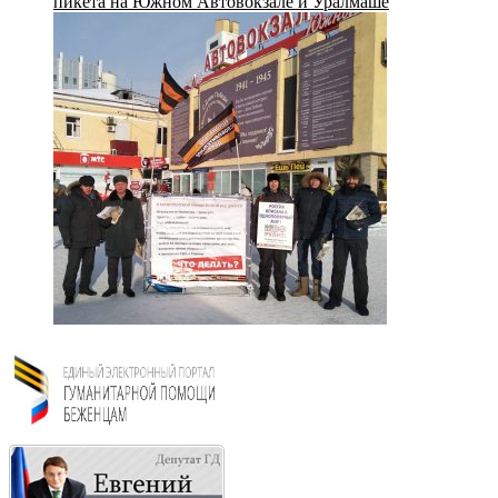
пикета на Южном Автовокзале и Уралмаше