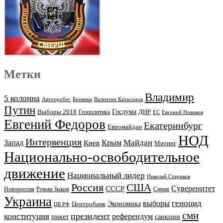
Метки
Владимир
5 колонна
Автопробег
Боевики
Валентин Катасонов
Путин
Выборы 2018
Госдума
ДНР
Геополитика
ЕС
Евгений Новиков
Евгений Федоров
Екатеринбург
Евромайдан
НОД
Интервенция
Майдан
Запад
Киев
Крым
Митинг
Национально-освободительное
движение
Национальный лидер
Николай Стариков
Россия
США
Суверенитет
СССР
Новороссия
Роман Зыков
Сирия
Украина
геноцид
выборы
Экономика
Центробанк
ЦБ РФ
сми
президент
конституция
референдум
пикет
санкции