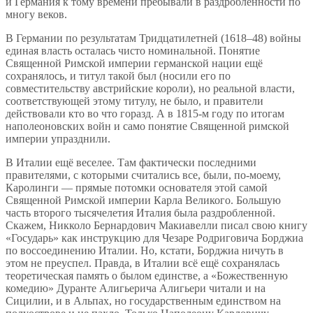
и Германия к тому времени пребывали в раздробленности по
многу веков.
В Германии по результатам Тридцатилетней (1618–48) войны
единая власть осталась чисто номинальной. Понятие
Священной Римской империи германской нации ещё
сохранялось, и титул такой был (носили его по
совместительству австрийские короли), но реальной власти,
соответствующей этому титулу, не было, и правители
действовали кто во что горазд. А в 1815-м году по итогам
наполеоновских войн и само понятие Священной римской
империи упразднили.
В Италии ещё веселее. Там фактически последними
правителями, с которыми считались все, были, по-моему,
Каролинги — прямые потомки основателя этой самой
Священной Римской империи Карла Великого. Большую
часть второго тысячелетия Италия была раздробленной.
Скажем, Никколо Бернардович Макиавелли писал свою книгу
«Государь» как инструкцию для Чезаре Родриговича Борджиа
по воссоединению Италии. Но, кстати, Борджиа ничуть в
этом не преуспел. Правда, в Италии всё ещё сохранялась
теоретическая память о былом единстве, а «Божественную
комедию» Дуранте Алигьерича Алигьери читали и на
Сицилии, и в Альпах, но государственным единством на