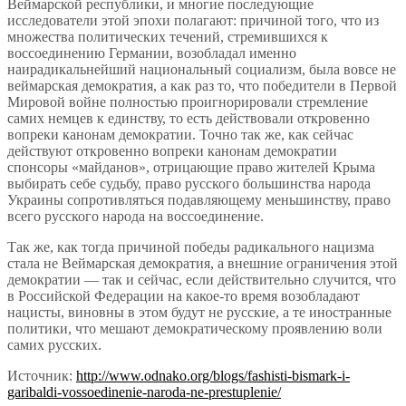
Веймарской республики, и многие последующие
исследователи этой эпохи полагают: причиной того, что из
множества политических течений, стремившихся к
воссоединению Германии, возобладал именно
наирадикальнейший национальный социализм, была вовсе не
веймарская демократия, а как раз то, что победители в Первой
Мировой войне полностью проигнорировали стремление
самих немцев к единству, то есть действовали откровенно
вопреки канонам демократии. Точно так же, как сейчас
действуют откровенно вопреки канонам демократии
спонсоры «майданов», отрицающие право жителей Крыма
выбирать себе судьбу, право русского большинства народа
Украины сопротивляться подавляющему меньшинству, право
всего русского народа на воссоединение.
Так же, как тогда причиной победы радикального нацизма
стала не Веймарская демократия, а внешние ограничения этой
демократии — так и сейчас, если действительно случится, что
в Российской Федерации на какое-то время возобладают
нацисты, виновны в этом будут не русские, а те иностранные
политики, что мешают демократическому проявлению воли
самих русских.
Источник:
http://www.odnako.org/blogs/fashisti-bismark-i-
garibaldi-vossoedinenie-naroda-ne-prestuplenie/