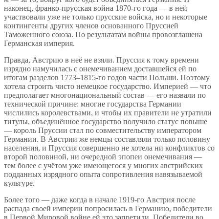
наконец, франко-прусская война 1870-го года — в ней
участвовали уже не только прусские войска, но и некоторые
контингенты других членов основанного Пруссией
Таможенного союза. По результатам войны провозглашена
Германская империя.
Правда, Австрию в неё не взяли. Пруссия к тому времени
изрядно намучилась с онемечиванием доставшейся ей по
итогам разделов 1773–1815-го годов части Польши. Поэтому
хотела строить чисто немецкое государство. Империей — что
предполагает многонациональный состав — его назвали по
технической причине: многие государства Германии
числились королевствами, и чтобы их правители не утратили
титулы, объединённое государство получило статус повыше
— король Пруссии стал по совместительству императором
Германии. В Австрии же немцы составляли только половину
населения, и Пруссия совершенно не хотела ни конфликтов со
второй половиной, ни очередной эпопеи онемечивания —
тем более с учётом уже имеющегося у многих австрийских
подданных изрядного опыта сопротивления навязываемой
культуре.
Более того — даже когда в начале 1919-го Австрия после
распада своей империи попросилась в Германию, победители
в Первой Мировой войне ей это запретили. Победители во