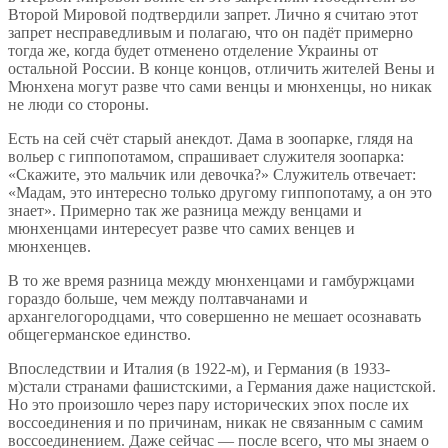
Второй Мировой подтвердили запрет. Лично я считаю этот
запрет несправедливым и полагаю, что он падёт примерно
тогда же, когда будет отменено отделение Украины от
остальной России. В конце концов, отличить жителей Вены и
Мюнхена могут разве что сами венцы и мюнхенцы, но никак
не люди со стороны.
Есть на сей счёт старый анекдот. Дама в зоопарке, глядя на
вольер с гиппопотамом, спрашивает служителя зоопарка:
«Скажите, это мальчик или девочка?» Служитель отвечает:
«Мадам, это интересно только другому гиппопотаму, а он это
знает». Примерно так же разница между венцами и
мюнхенцами интересует разве что самих венцев и
мюнхенцев.
В то же время разница между мюнхенцами и гамбуржцами
гораздо больше, чем между полтавчанами и
архангелогородцами, что совершенно не мешает осознавать
общегерманское единство.
Впоследствии и Италия (в 1922-м), и Германия (в 1933-
м)стали странами фашистскими, а Германия даже нацистской.
Но это произошло через пару исторических эпох после их
воссоединения и по причинам, никак не связанным с самим
воссоединением. Даже сейчас — после всего, что мы знаем о