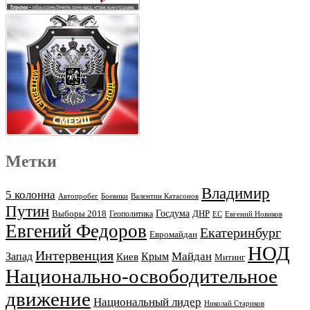
Метки
Владимир
5 колонна
Автопробег
Боевики
Валентин Катасонов
Путин
Выборы 2018
Госдума
ДНР
Геополитика
ЕС
Евгений Новиков
Евгений Федоров
Екатеринбург
Евромайдан
НОД
Интервенция
Майдан
Запад
Киев
Крым
Митинг
Национально-освободительное
движение
Национальный лидер
Николай Стариков