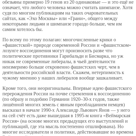
обезьяны примерно 19 генов из 20 одинаковые — и это ещё не
означает, что любого человека можно считать шимпанзе. Хотя
судя по многим публикациям на таких очаровательных
сайтах, как «Эхо Москвы» или «Грани», общего между
некоторыми людьми и шимпанзе гораздо больше, чем им
самим хотелось бы.
По всему по этому полагаю: многочисленные крики о
«фашистской» природе современной России и «фашистском»
лозунге воссоединения могут произносить разве что
политические противники Гарибальди и Бисмарка, но уж
никак не современные либералы, в чьей деятельности
неизмеримо больше откровенно фашистских черт, чем в
деятельности российской власти. Скажем, нетерпимость к
чужому мнению у наших либералов вообще зашкаливает.
Кроме того, они неоригинальны. Впервые идею фашистского
перерождения России на почве стремления к воссоединению
(по образу и подобию Германии 1920–30-х годов, также
лишённой многих земель с явным преобладанием немцев)
высказал в начале 1990-х Александр Львович Янов — у него
на сей счёт есть даже вышедшая в 1995-м книга «Веймарская
Россия» (на основе многих предыдущих его выступлений и
публикаций, где эта мысль постепенно отшлифована). Но
многие исследователи и политики, действовавшие во времена