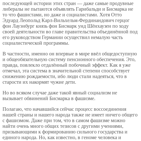
последующей истории этих стран — даже самые продувные
либералы не пытаются объявлять Гарибальди и Бисмарка не
то что фашистами, но даже и социалистами. Хотя Отто
Эдуард Леопольд Карл-Вильхельм-Фердинандович герцог
фон Лауэнбург князь фон Бисмарк унд Шёнхаузен по ходу
своей деятельности во главе правительства объединённой под
его руководством Германии осуществил немалую часть
социалистической программы.
В частности, именно он впервые в мире ввёл общедоступную
и общеобязательную систему пенсионного обеспечения. Это,
правда, повлекло отдалённый побочный эффект. Как я уже
отмечал, эта система в значительной степени способствует
снижению рождаемости, ибо люди стали надеяться, что в
старости их накормят чужие дети.
Но во всяком случае даже такой явный социализм не
вызывает обвинений Бисмарка в фашизме.
Полагаю, что начавшийся сейчас процесс воссоединения
нашей страны и нашего народа также не имеет ничего общего
с фашизмом. Даже при том, что в самом фашизме можно
найти очень много общих тезисов с другими учениями,
призывающими к формированию сильного государства и
единого народа. Но, как известно, в геноме человека и