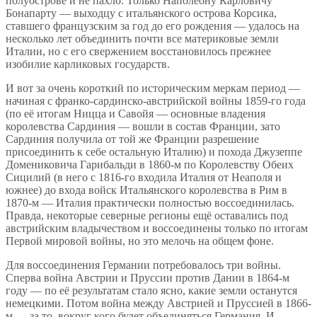
полуострове и не пахло. Только Наполеону Карловичу
Бонапарту — выходцу с итальянского острова Корсика,
ставшего французским за год до его рождения — удалось на
несколько лет объединить почти все материковые земли
Италии, но с его свержением восстановилось прежнее
изобилие карликовых государств.
И вот за очень короткий по историческим меркам период —
начиная с франко-сардинско-австрийской войны 1859-го года
(по её итогам Ницца и Савойя — основные владения
королевства Сардиния — вошли в состав Франции, зато
Сардиния получила от той же Франции разрешение
присоединить к себе остальную Италию) и похода Джузеппе
Домениковича Гарибальди в 1860-м по Королевству Обеих
Сицилий (в него с 1816-го входила Италия от Неаполя и
южнее) до входа войск Итальянского королевства в Рим в
1870-м — Италия практически полностью воссоединилась.
Правда, некоторые северные регионы ещё оставались под
австрийским владычеством и воссоединены только по итогам
Первой мировой войны, но это мелочь на общем фоне.
Для воссоединения Германии потребовалось три войны.
Сперва война Австрии и Пруссии против Дании в 1864-м
году — по её результатам стало ясно, какие земли останутся
немецкими. Потом война между Австрией и Пруссией в 1866-
м — за то, вокруг кого будет объединяться Германия. И