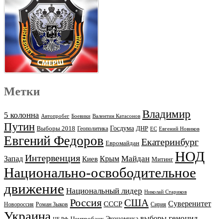
Метки
Владимир
5 колонна
Автопробег
Боевики
Валентин Катасонов
Путин
Выборы 2018
Госдума
ДНР
Геополитика
ЕС
Евгений Новиков
Евгений Федоров
Екатеринбург
Евромайдан
НОД
Интервенция
Майдан
Запад
Киев
Крым
Митинг
Национально-освободительное
движение
Национальный лидер
Николай Стариков
Россия
США
Суверенитет
СССР
Новороссия
Роман Зыков
Сирия
Украина
геноцид
выборы
Экономика
Центробанк