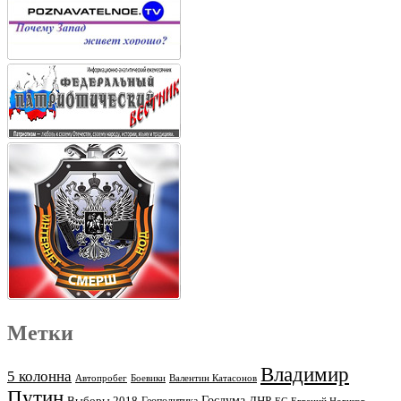
Метки
Владимир
5 колонна
Автопробег
Боевики
Валентин Катасонов
Путин
Выборы 2018
Госдума
ДНР
Геополитика
ЕС