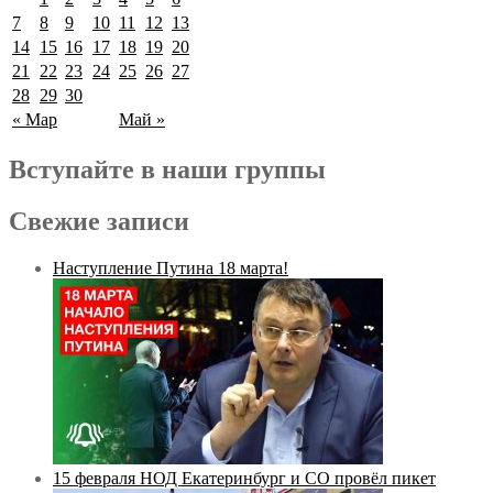
7
8
9
10
11
12
13
14
15
16
17
18
19
20
21
22
23
24
25
26
27
28
29
30
« Мар
Май »
Вступайте в наши группы
Свежие записи
Наступление Путина 18 марта!
15 февраля НОД Екатеринбург и СО провёл пикет