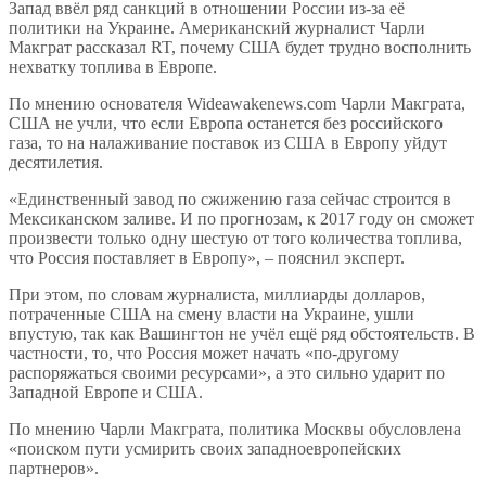
Запад ввёл ряд санкций в отношении России из-за её
политики на Украине. Американский журналист Чарли
Макграт рассказал RT, почему США будет трудно восполнить
нехватку топлива в Европе.
По мнению основателя Wideawakenews.com Чарли Макграта,
США не учли, что если Европа останется без российского
газа, то на налаживание поставок из США в Европу уйдут
десятилетия.
«Единственный завод по сжижению газа сейчас строится в
Мексиканском заливе. И по прогнозам, к 2017 году он сможет
произвести только одну шестую от того количества топлива,
что Россия поставляет в Европу», – пояснил эксперт.
При этом, по словам журналиста, миллиарды долларов,
потраченные США на смену власти на Украине, ушли
впустую, так как Вашингтон не учёл ещё ряд обстоятельств. В
частности, то, что Россия может начать «по-другому
распоряжаться своими ресурсами», а это сильно ударит по
Западной Европе и США.
По мнению Чарли Макграта, политика Москвы обусловлена
«поиском пути усмирить своих западноевропейских
партнеров».