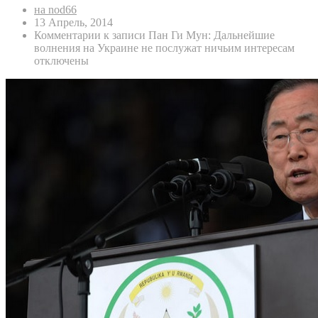
на nod66
13 Апрель, 2014
Комментарии
к записи Пан Ги Мун: Дальнейшие
волнения на Украине не послужат ничьим интересам
отключены