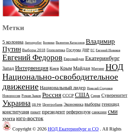
Метки
Владимир
5 колонна
Автопробег
Боевики
Валентин Катасонов
Путин
Выборы 2018
Госдума
ДНР
Геополитика
ЕС
Евгений Новиков
Евгений Федоров
Екатеринбург
Евромайдан
НОД
Интервенция
Майдан
Запад
Киев
Крым
Митинг
Национально-освободительное
движение
Национальный лидер
Николай Стариков
Россия
США
Суверенитет
СССР
Новороссия
Роман Зыков
Сирия
Украина
геноцид
выборы
Экономика
Центробанк
ЦБ РФ
сми
президент
конституция
референдум
пикет
санкции
юго-восток
хунта
Copyright © 2026
НОД Екатеринбург и СО
. All Rights