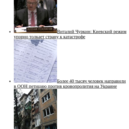
Виталий Чуркин: Киевский режим
упорно толкает страну к катастрофе
Более 40 тысяч человек направили
в ООН петицию против кровопролития на Украине