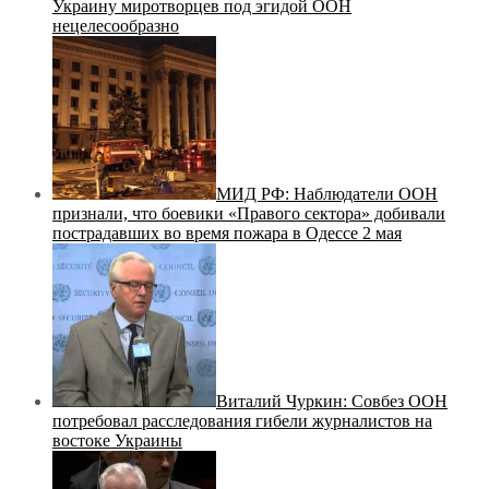
Украину миротворцев под эгидой ООН
нецелесообразно
МИД РФ: Наблюдатели ООН
признали, что боевики «Правого сектора» добивали
пострадавших во время пожара в Одессе 2 мая
Виталий Чуркин: Совбез ООН
потребовал расследования гибели журналистов на
востоке Украины