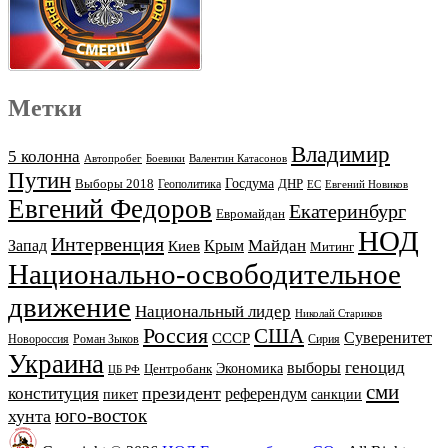
Метки
Владимир
5 колонна
Автопробег
Боевики
Валентин Катасонов
Путин
Выборы 2018
Госдума
ДНР
Геополитика
ЕС
Евгений Новиков
Евгений Федоров
Екатеринбург
Евромайдан
НОД
Интервенция
Майдан
Запад
Киев
Крым
Митинг
Национально-освободительное
движение
Национальный лидер
Николай Стариков
Россия
США
Суверенитет
СССР
Новороссия
Роман Зыков
Сирия
Украина
геноцид
выборы
Экономика
Центробанк
ЦБ РФ
сми
президент
конституция
референдум
пикет
санкции
юго-восток
хунта