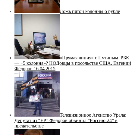
Ложь пятой колонны о рубле
«Прямая линия» с Путиным. РБК
— «5 колонна»? НОДовцы в посольстве США. Евгений
Фёдоров 16.04.2015
Телевизионное Агенство Урала:
Депутат из “ЕР” Фёдоров обвинил “Россию-24” в
предательстве