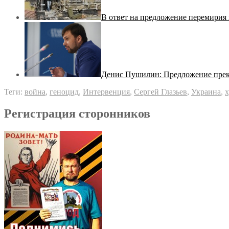
В ответ на предложение перемирия 
Денис Пушилин: Предложение прек
Теги:
война
,
геноцид
,
Интервенция
,
Сергей Глазьев
,
Украина
,
х
Регистрация сторонников