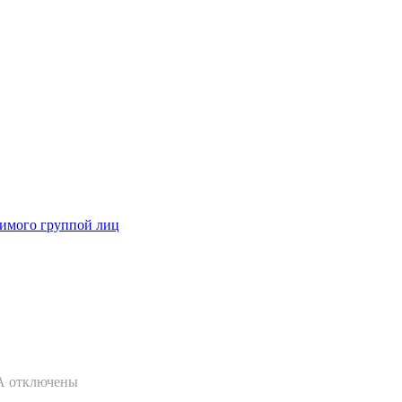
димого группой лиц
А
отключены