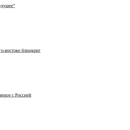
будущее”
го-востоке блицкриг
анице с Россией