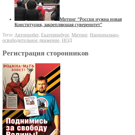
Митинг “России нужна новая
Конституция, закрепляющая суверенитет”
Теги:
Автопробег
,
Екатеринбург
,
Митинг
,
Национально-
освободительное движение
,
НОД
Регистрация сторонников