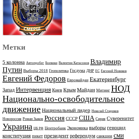
Метки
Владимир
5 колонна
Автопробег
Боевики
Валентин Катасонов
Путин
Выборы 2018
Госдума
ДНР
Геополитика
ЕС
Евгений Новиков
Евгений Федоров
Екатеринбург
Евромайдан
НОД
Интервенция
Майдан
Запад
Киев
Крым
Митинг
Национально-освободительное
движение
Национальный лидер
Николай Стариков
Россия
США
Суверенитет
СССР
Новороссия
Роман Зыков
Сирия
Украина
геноцид
выборы
Экономика
Центробанк
ЦБ РФ
сми
президент
конституция
референдум
пикет
санкции