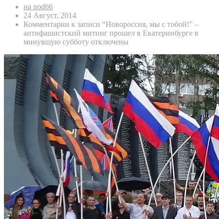
на nod66
24 Август, 2014
Комментарии
к записи “Новороссия, мы с тобой!” –
антифашистский митинг прошел в Екатеринбурге в
минувшую субботу
отключены