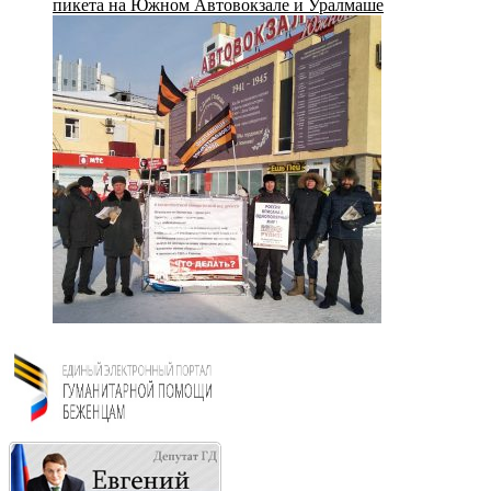
пикета на Южном Автовокзале и Уралмаше