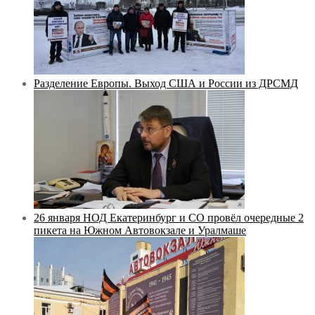
Разделение Европы. Выход США и России из ДРСМД
26 января НОД Екатеринбург и СО провёл очередные 2
пикета на Южном Автовокзале и Уралмаше