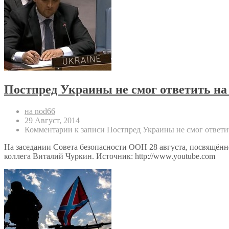
Постпред Украины не смог ответить н
на nod66
29 Август, 2014
Комментарии
к записи Постпред Украины не смог ответи
На заседании Совета безопасности ООН 28 августа, посвящённ
коллега Виталий Чуркин. Источник: http://www.youtube.com