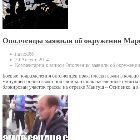
Ополченцы заявили об окружении Мар
на nod66
29 Август, 2014
Комментарии
к записи Ополченцы заявили об окружени
Боевые подразделения ополченцев практически взяли в кольцо
минувшей ночью взяли под свой контроль населённые пункты С
блокирован участок трассы на отрезке Мангуш – Осипенко, а в Ур