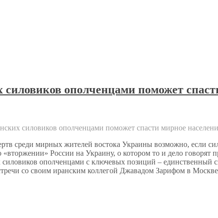
 силовиков ополченцами поможет спаст
инских силовиков ополченцами поможет спасти мирное населен
ертв среди мирных жителей востока Украины возможно, если си
«вторжении» России на Украину, о котором то и дело говорят пр
 силовиков ополченцами с ключевых позиций – единственный сп
встречи со своим иранским коллегой Джавадом Зарифом в Москв