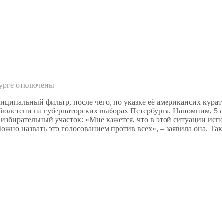
урге
отключены
ипальный фильтр, после чего, по указке её американсих куратор
юлетени на губернаторских выборах Петербурга. Напомним, 5 а
 избирательный участок: «Мне кажется, что в этой ситуации испо
Можно назвать это голосованием против всех», – заявила она. Т