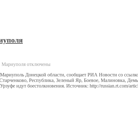
иуполя
и Мариуполя
отключены
 Мариуполь Донецкой области, сообщает РИА Новости со ссылко
тарченково, Республика, Зеленый Яр, Боевое, Малиновка, Демь
зуфе идут боестолкновения. Источник: http://russian.rt.com/artic