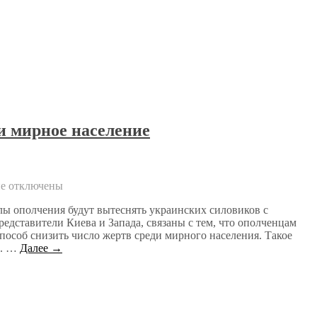
и мирное население
ие
отключены
лы ополчения будут вытеснять украинских силовиков с
едставители Киева и Запада, связаны с тем, что ополченцам
особ снизить число жертв среди мирного населения. Такое
е. …
Далее →