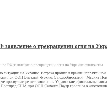
Ф заявление о прекращении огня на Укр
ное РФ заявление о прекращении огня на Украине
отключены
по ситуации на Украине. Встреча прошла в крайне напряжённо
оссии при ООН Виталий Чуркин. С подробностями – Марина Пор
рече прозвучали резкие заявления. Украинские официальные ли
ю. Постпред США при ООН Саманта Пауэр говорила о «постоянн