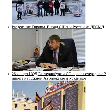
Разделение Европы. Выход США и России из ДРСМД
26 января НОД Екатеринбург и СО провёл очередные 2
пикета на Южном Автовокзале и Уралмаше