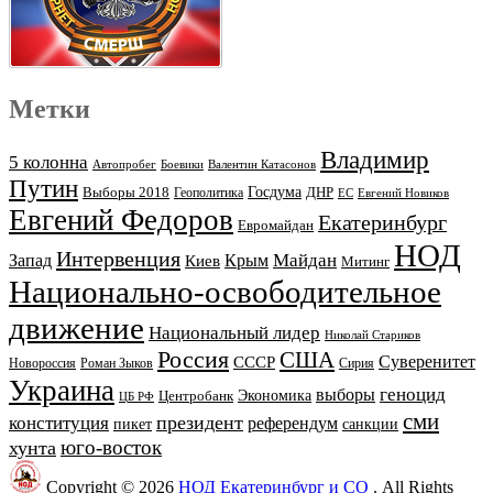
Метки
Владимир
5 колонна
Автопробег
Боевики
Валентин Катасонов
Путин
Выборы 2018
Госдума
ДНР
Геополитика
ЕС
Евгений Новиков
Евгений Федоров
Екатеринбург
Евромайдан
НОД
Интервенция
Майдан
Запад
Киев
Крым
Митинг
Национально-освободительное
движение
Национальный лидер
Николай Стариков
Россия
США
Суверенитет
СССР
Новороссия
Роман Зыков
Сирия
Украина
геноцид
выборы
Экономика
Центробанк
ЦБ РФ
сми
президент
конституция
референдум
пикет
санкции
юго-восток
хунта
Copyright © 2026
НОД Екатеринбург и СО
. All Rights