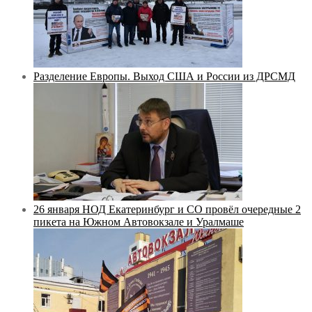
Разделение Европы. Выход США и России из ДРСМД
26 января НОД Екатеринбург и СО провёл очередные 2
пикета на Южном Автовокзале и Уралмаше