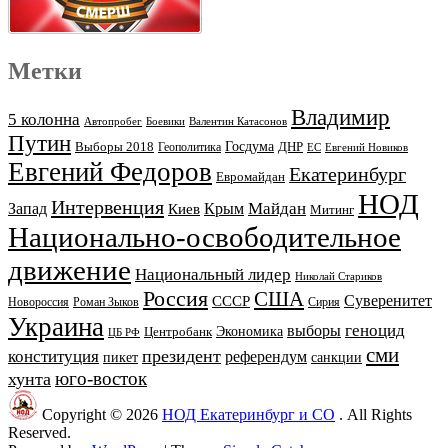
Метки
Владимир
5 колонна
Автопробег
Боевики
Валентин Катасонов
Путин
Выборы 2018
Госдума
ДНР
Геополитика
ЕС
Евгений Новиков
Евгений Федоров
Екатеринбург
Евромайдан
НОД
Интервенция
Майдан
Запад
Киев
Крым
Митинг
Национально-освободительное
движение
Национальный лидер
Николай Стариков
Россия
США
Суверенитет
СССР
Новороссия
Роман Зыков
Сирия
Украина
геноцид
выборы
Экономика
Центробанк
ЦБ РФ
сми
президент
конституция
референдум
пикет
санкции
юго-восток
хунта
Copyright © 2026
НОД Екатеринбург и СО
. All Rights
Reserved.