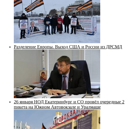
Разделение Европы. Выход США и России из ДРСМД
26 января НОД Екатеринбург и СО провёл очередные 2
пикета на Южном Автовокзале и Уралмаше