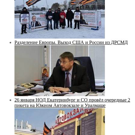
Разделение Европы. Выход США и России из ДРСМД
26 января НОД Екатеринбург и СО провёл очередные 2
пикета на Южном Автовокзале и Уралмаше