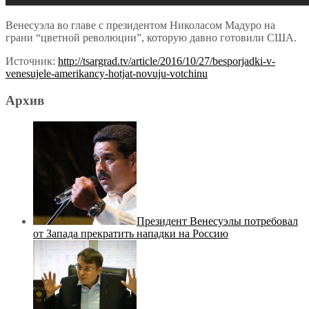
Венесуэла во главе с президентом Николасом Мадуро на
грани “цветной революции”, которую давно готовили США.
Источник:
http://tsargrad.tv/article/2016/10/27/besporjadki-v-
venesujele-amerikancy-hotjat-novuju-votchinu
Архив
Президент Венесуэлы потребовал
от Запада прекратить нападки на Россию