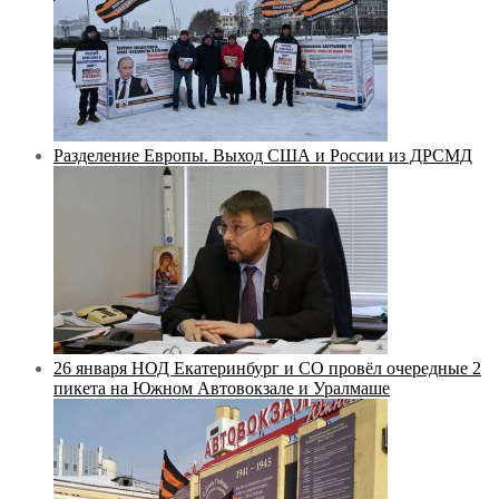
Разделение Европы. Выход США и России из ДРСМД
26 января НОД Екатеринбург и СО провёл очередные 2
пикета на Южном Автовокзале и Уралмаше