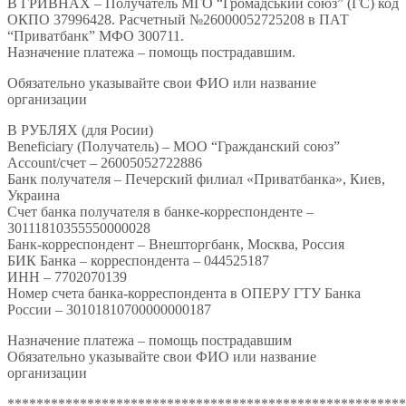
В ГРИВНАХ – Получатель МГО “Громадський союз” (ГС) код
ОКПО 37996428. Расчетный №26000052725208 в ПАТ
“Приватбанк” МФО 300711.
Назначение платежа – помощь пострадавшим.
Обязательно указывайте свои ФИО или название
организации
В РУБЛЯХ (для Росии)
Beneficiary (Получатель) – МОО “Гражданский союз”
Account/счет – 26005052722886
Банк получателя – Печерский филиал «Приватбанка», Киев,
Украина
Счет банка получателя в банке-корреспонденте –
30111810355550000028
Банк-корреспондент – Внешторгбанк, Москва, Россия
БИК Банка – корреспондента – 044525187
ИНН – 7702070139
Номер счета банка-корреспондента в ОПЕРУ ГТУ Банка
России – 30101810700000000187
Назначение платежа – помощь пострадавшим
Обязательно указывайте свои ФИО или название
организации
*******************************************************