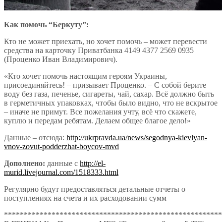
Как помочь “Беркуту”:
Кто не может приехать, но хочет помочь – может перевести
средства на карточку Приватбанка 4149 4377 2569 0935
(Проценко Иван Владимирович).
«Кто хочет помочь настоящим героям Украины,
присоединяйтесь! – призывает Проценко. – С собой берите
воду без газа, печенье, сигареты, чай, сахар. Всё должно быть
в герметичных упаковках, чтобы было видно, что не вскрытое
– иначе не примут. Все пожелания учту, всё что скажете,
куплю и передам ребятам. Делаем общее благое дело!»
Данные – отсюда:
http://ukrpravda.ua/news/segodnya-kievlyan-
vnov-zovut-podderzhat-boycov-mvd
Дополнено:
данные с
http://el-
murid.livejournal.com/1518333.html
Регулярно будут предоставляться детальные отчеты о
поступлениях на счета и их расходовании сумм
*******************************************************