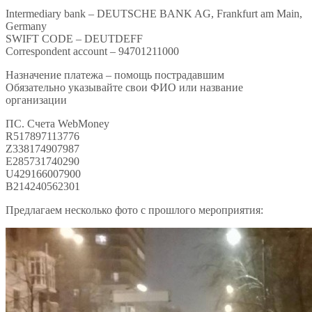
Intermediary bank – DEUTSCHE BANK AG, Frankfurt am Main,
Germany
SWIFT CODE – DEUTDEFF
Correspondent account – 94701211000
Назначение платежа – помощь пострадавшим
Обязательно указывайте свои ФИО или название
организации
ПС. Счета WebMoney
R517897113776
Z338174907987
E285731740290
U429166007900
B214240562301
Предлагаем несколько фото с прошлого мероприятия: