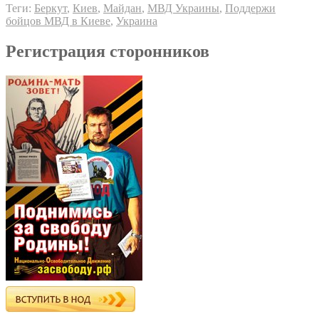
Теги:
Беркут
,
Киев
,
Майдан
,
МВД Украины
,
Поддержи
бойцов МВД в Киеве
,
Украина
Регистрация сторонников