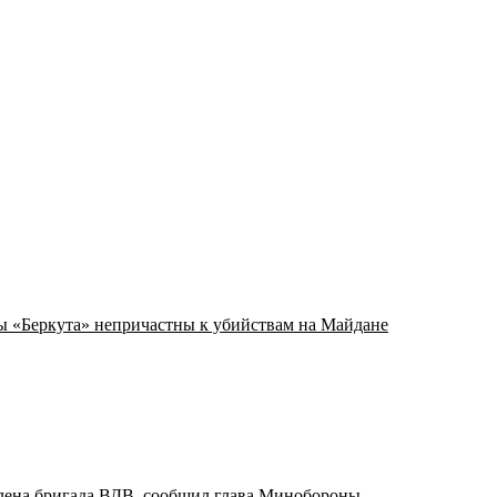
 «Беркута» непричастны к убийствам на Майдане
лена бригада ВДВ, сообщил глава Минобороны