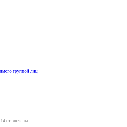
димого группой лиц
.14
отключены