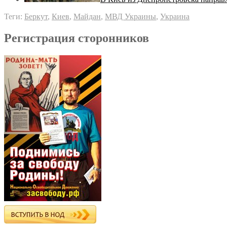
Теги:
Беркут
,
Киев
,
Майдан
,
МВД Украины
,
Украина
Регистрация сторонников