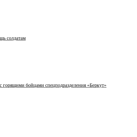
щь солдатам
с горящими бойцами спецподразделения «Беркут»