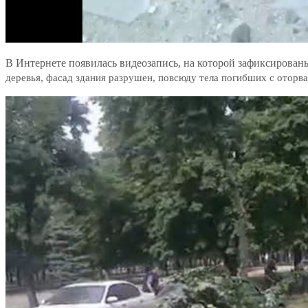
В Интернете появилась видеозапись, на которой зафиксирова
деревья, фасад здания разрушен, повсюду тела погибших с оторв