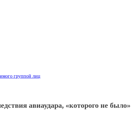
димого группой лиц
дствия авиаудара, «которого не было»