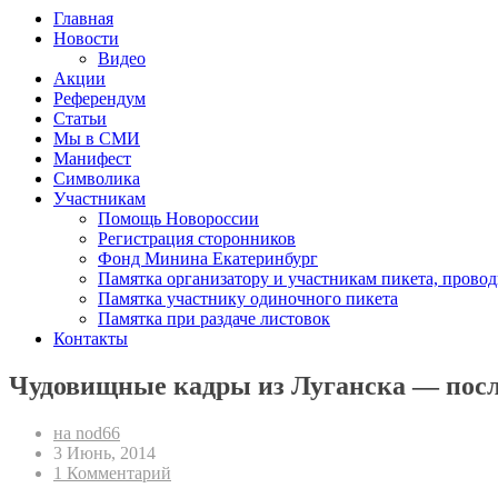
Главная
Новости
Видео
Акции
Референдум
Статьи
Мы в СМИ
Манифест
Символика
Участникам
Помощь Новороссии
Регистрация сторонников
Фонд Минина Екатеринбург
Памятка организатору и участникам пикета, прово
Памятка участнику одиночного пикета
Памятка при раздаче листовок
Контакты
Чудовищные кадры из Луганска — после
на nod66
3 Июнь, 2014
1 Комментарий